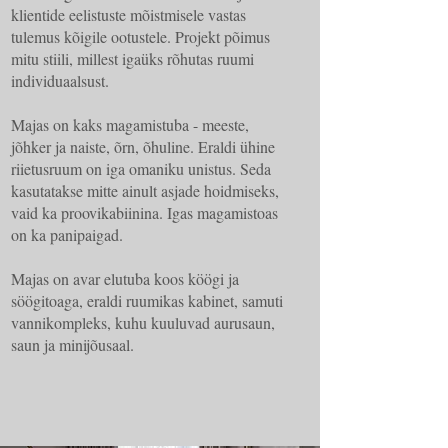
klientide eelistuste mõistmisele vastas
tulemus kõigile ootustele. Projekt põimus
mitu stiili, millest igaüks rõhutas ruumi
individuaalsust.
Majas on kaks magamistuba - meeste,
jõhker ja naiste, õrn, õhuline. Eraldi ühine
riietusruum on iga omaniku unistus. Seda
kasutatakse mitte ainult asjade hoidmiseks,
vaid ka proovikabiinina. Igas magamistoas
on ka panipaigad.
Majas on avar elutuba koos köögi ja
söögitoaga, eraldi ruumikas kabinet, samuti
vannikompleks, kuhu kuuluvad aurusaun,
saun ja minijõusaal.