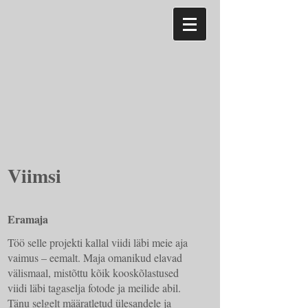
Viimsi
Eramaja
Töö selle projekti kallal viidi läbi meie aja
vaimus – eemalt. Maja omanikud elavad
välismaal, mistõttu kõik kooskõlastused
viidi läbi tagaselja fotode ja meilide abil.
Tänu selgelt määratletud ülesandele ja